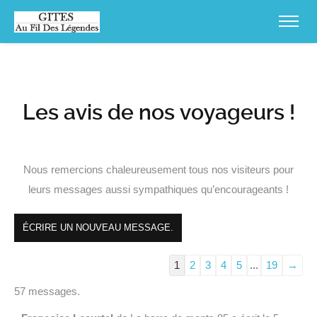
Les avis de nos voyageurs !
Nous remercions chaleureusement tous nos visiteurs pour
leurs messages aussi sympathiques qu’encourageants !
Navigation
1
2
3
4
5
...
19
→
dans
57 messages.
la